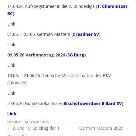
11.04.26 Aufstiegsturnier in die 2. Bundesliga (
1. Chemnitzer
BC
)
Link
01.05. – 03-05. German Masters (
Dresdner SV
)
Link
09.05.26 Verbandstag 2026
(
SG Burg
)
Link
13.06. – 21.06.26 Deutsche Meisterschaften des BKV
(Limbach)
Link
27.06.26 Bundespokalfinale (
Bischofswerdaer Billard SV
)
Link
Erstellt am:
18. Februar 2026
Artikel-Navigation
←
9. und 10. Spieltag der 1.
German Masters 2026
→