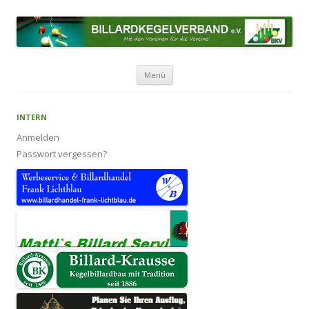
BILLARDKEGELVERBAND E.V.
Mit den Vereinen für die Vereine!
Zum Inhalt springen
Menü
INTERN
Anmelden
Passwort vergessen?