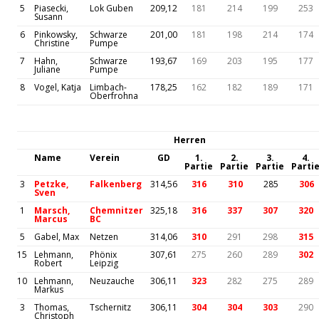
5
Piasecki,
Lok Guben
209,12
181
214
199
253
Susann
6
Pinkowsky,
Schwarze
201,00
181
198
214
174
Christine
Pumpe
7
Hahn,
Schwarze
193,67
169
203
195
177
Juliane
Pumpe
8
Vogel, Katja
Limbach-
178,25
162
182
189
171
Oberfrohna
Herren
Name
Verein
GD
1.
2.
3.
4.
Partie
Partie
Partie
Parti
3
Petzke,
Falkenberg
314,56
316
310
285
306
Sven
1
Marsch,
Chemnitzer
325,18
316
337
307
320
Marcus
BC
5
Gabel, Max
Netzen
314,06
310
291
298
315
15
Lehmann,
Phönix
307,61
275
260
289
302
Robert
Leipzig
10
Lehmann,
Neuzauche
306,11
323
282
275
289
Markus
3
Thomas,
Tschernitz
306,11
304
304
303
290
Christoph