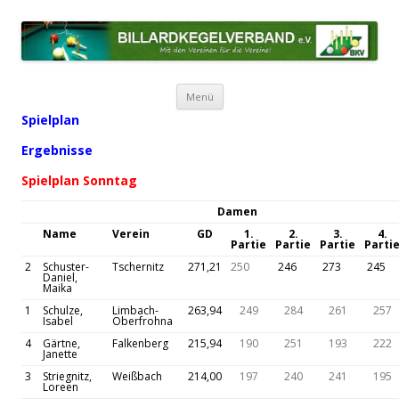
BILLARDKEGELVERBAND E.V.
Mit den Vereinen für die Vereine!
Zum Inhalt springen
Menü
Spielplan
Ergebnisse
Spielplan Sonntag
Damen
Name
Verein
GD
1.
2.
3.
4.
Partie
Partie
Partie
Parti
2
Schuster-
Tschernitz
271,21
250
246
273
245
Daniel,
Maika
1
Schulze,
Limbach-
263,94
249
284
261
257
Isabel
Oberfrohna
4
Gärtne,
Falkenberg
215,94
190
251
193
222
Janette
3
Striegnitz,
Weißbach
214,00
197
240
241
195
Loreen