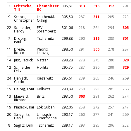
2
Fritzsche,
Chemnitzer
305,61
313
315
312
291
Till
BC
9
Schock,
Leuthen/Kl.
305,50
287
311
285
273
Christopher
Oßnig
22
Schneider,
FSV
301,06
218
264
294
305
Hardy
Spremberg
7
Drobig,
Tschernitz
299,88
290
316
283
301
Paul
11
Drese,
Phönix
298,50
291
306
278
287
Rocco
Leipzig
14
Just, Patrick
Netzen
298,28
278
275
280
320
12
Schneider,
Hörlitz
295,75
287
286
299
329
Felix
24
Hanisch,
Kieselwitz
295,61
239
265
246
269
Guido
15
Helbig, Toni
Kolkwitz
293,89
250
293
281
288
13
Maiwald,
Britz
293,50
303
291
262
274
Richard
19
Piasecki, Kai
Lok Guben
292,06
258
272
257
247
20
S
triegnitz,
Limbach-
290,17
260
277
241
269
Daniel
Oberfrohna
8
Säglitz, Dirk
Tschernitz
289,17
293
295
296
252