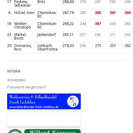
17
Peykow,
Britz
288,89
258
267
295
296
Sebastian
6
Hölzel, Sven
Chemnitzer
287,78
285
305
301
309
BC
18
Winkler,
Chemnitzer
286,22
244
307
260
286
Christoph
BC
23
Märkel,
Jänkendorf
285,11
257
242
271
242
Bodo
20
Domarius,
Limbach-
278,33
246
275
257
282
Rico
Oberfrohna
INTERN
Anmelden
Passwort vergessen?