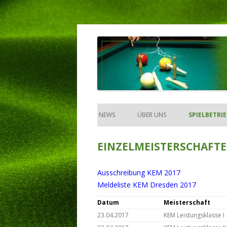
Mit den Vereinen für die Vereine!
BILLARDKEGELVERBA
NEWS
ÜBER UNS
SPIELBETRI
MEISTERSC
EINZELMEISTERSCHAFTE
POKAL (ANZE
Ausschreibung KEM 2017
EINZELMEI
Meldeliste KEM Dresden 2017
TURNIERE
Datum
Meisterschaft
23.04.2017
KEM Leistungsklasse I
REKORDE