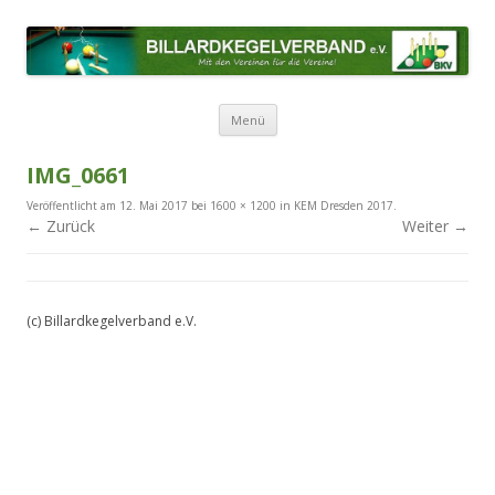
BILLARDKEGELVERBAND E.V.
Mit den Vereinen für die Vereine!
Zum Inhalt springen
Menü
IMG_0661
Veröffentlicht am
12. Mai 2017
bei
1600 × 1200
in
KEM Dresden 2017
.
← Zurück
Weiter →
(c) Billardkegelverband e.V.