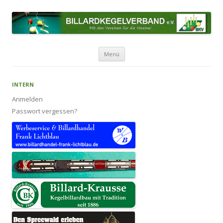
BILLARDKEGELVERBAND E.V.
Mit den Vereinen für die Vereine!
Zum Inhalt springen
Menü
INTERN
Anmelden
Passwort vergessen?