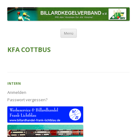
BILLARDKEGELVERBAND E.V.
Mit den Vereinen für die Vereine!
Zum Inhalt springen
Menü
KFA COTTBUS
INTERN
Anmelden
Passwort vergessen?