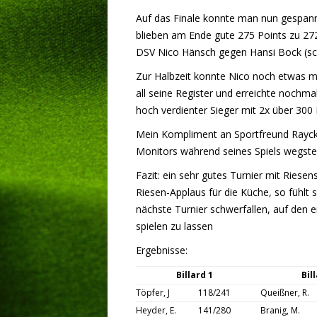
Auf das Finale konnte man nun gespannt
LIVESTREAM
blieben am Ende gute 275 Points zu 27
DSV Nico Hänsch gegen Hansi Bock (sch
Zur Halbzeit konnte Nico noch etwas mi
all seine Register und erreichte nochma
hoch verdienter Sieger mit 2x über 300 P
Mein Kompliment an Sportfreund Rayck Q
Monitors während seines Spiels wegste
Fazit: ein sehr gutes Turnier mit Ries
Riesen-Applaus für die Küche, so fühlt 
nächste Turnier schwerfallen, auf den 
spielen zu lassen
Ergebnisse:
Billard 1
Bil
Töpfer, J
118/241
Queißner, R.
Heyder, E.
141/280
Branig, M.