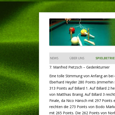
Mit den Vereinen für die Vereine!
BILLARDKEGELVERBA
NEWS
ÜBER UNS
SPIELBETRI
7. Manfred Pietzsch – Gedenkturnier
MEISTERSC
Eine tolle Stimmung von Anfang an bei 
POKAL (ANZE
Eberhard Heyder 280 Points (immerhin s
313 Points auf Billard 1. Auf Billard 2
EINZELMEIS
von Matthias Branig. Auf Billard 3 reic
Finale, da Nico Hänsch mit 297 Points e
TURNIERE
reichten die 273 Points von Bodo Märke
REKORDE
mit 265 Points. Die 262 Points von Nor