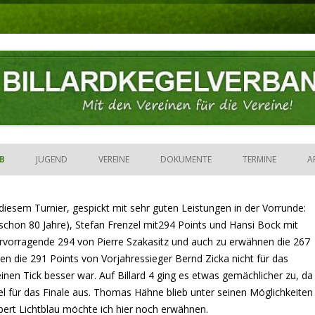
ND E.V.
Zum Inhalt springen
EB
JUGEND
VEREINE
DOKUMENTE
TERMINE
A
HAFT
JUGEND-CHALLENGE
RELEGATIONEN / AUFSTIEG
CHALLENGE 2026
2025/26
diesem Turnier, gespickt mit sehr guten Leistungen in der Vorrunde:
IGE MIT KLICK)
JUGENDCAMP
PLATZIERUNGSSPIELE
SAISON 19/20
CHALLENGE 2025
CAMP 2022
2024/25
2024/25
REGIONALPOKAL 202
chon 80 Jahre), Stefan Frenzel mit294 Points und Hansi Bock mit
JUGENDLIGA
 hervorragende 294 von Pierre Szakasitz und auch zu erwähnen die 267
TERSCHAFTEN
JUGENDCUP
SAISON 18/19
EINZEL 2026
CHALLENGE 2024
CAMP 2019
CUP 2018
2023/24
KREISPOKAL 2019/20
VERBANDSPOKAL 201
DM 2026
hten die 291 Points von Vorjahressieger Bernd Zicka nicht für das
GESAMT-RANGLISTEN (BIS
inen Tick besser war. Auf Billard 4 ging es etwas gemächlicher zu, da
JUGEND-MANNSCHAFTSPOKAL
SAISON 17/18
EINZEL 2025
TORNADO-TEAM-CUP
CHALLENGE 2023
CAMP 2017
CUP 2017
DJMP 2019
2022/23
REGIONALPOKAL 201
VERBANDSPOKAL 201
GERMAN MASTERS 20
DM 2025
30.06.2024)
l für das Finale aus. Thomas Hähne blieb unter seinen Möglichkeiten
REGIONALTRAINING
SAISON 16/17
EINZEL 2024
GEH DRAUF
50 STOSS
CAMP 2016
CUP 2016
DJMP 2018
2019/20
KREISPOKAL 2018/19
REGIONALPOKAL 201
VERBANDSPOKAL 201
REM 2026
GERMAN MASTERS 20
DM 2024
bert Lichtblau möchte ich hier noch erwähnen.
GESAMT-RANGLISTEN (AB