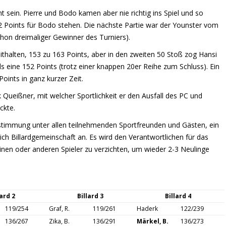
01.07.2024)
 sein. Pierre und Bodo kamen aber nie richtig ins Spiel und so
SAISON 15/16
EINZEL 2023
SEPTEMBER-TURNIER
100 STOSS
CAMP 2015
CUP 2015
DJMP 2017
2018/19
KREISPOKAL 2017/18
REGIONALPOKAL 201
VERBANDSPOKAL 201
KEM 2026
REM 2025
REM 2024
DM 2023
2 Points für Bodo stehen. Die nächste Partie war der Younster vom
SAISON 14/15
EINZEL 2022
MANFRED PIETZSCH
CAMP 2014
DJMP 2016
2017/18
KREISPOKAL 2016/17
REGIONALPOKAL 201
VERBANDSPOKAL 201
KEM 2025
KEM 2024
REM 2023
REM 2022
7. GEDENKTURNIER
on dreimaliger Gewinner des Turniers).
GEDENKTURNIER
thalten, 153 zu 163 Points, aber in den zweiten 50 Stoß zog Hansi
EINZEL 2021
CAMP 2013
2016/17
KREISPOKAL 2015/16
REGIONALPOKAL 201
KEM 2023
KEM 2022
REM 2021
6. GEDENKTURNIER
ls eine 152 Points (trotz einer knappen 20er Reihe zum Schluss). Ein
HANDICAP-OPEN CHEMNITZ
12. HANDICAP OPEN
EINZEL 2020
2015/16
KREISPOKAL 2014/15
KEM 2021
REM 2020
5. GEDENKTURNIER
oints in ganz kurzer Zeit.
2017
BILLARDEVENT KOLKWITZ
10. BILLARDEVENT K
ueißner, mit welcher Sportlichkeit er den Ausfall des PC und
EINZEL 2019
2014/15
KEM 2020
DM 2019
4. GEDENKTURNIER
11. HANDICAP OPEN
2022
ckte.
BILLARDKEGEL-TURNIER DRESDEN
2017
EINZEL 2018
REM 2019
DM 2018
3. GEDENKTURNIER
9. BILLARDEVENT KO
enstimmung unter allen teilnehmenden Sportfreunden und Gästen, ein
sich Billardgemeinschaft an. Es wird den Verantwortlichen für das
EINZEL 2017
KEM 2019
REM 2018
DM 2017
2. GEDENKTURNIER
8. BILLARDEVENT KO
einen oder anderen Spieler zu verzichten, um wieder 2-3 Neulinge
EINZEL 2016
KEM 2018
REM 2017
DM 2016
1. GEDENKTURNIER
7. BILLARDEVENT KO
EINZEL 2015
KEM 2017
REM 2016
DM 2015
6. BILLARDEVENT KO
lard 2
Billard 3
Billard 4
EINZEL 2014
KEM 2016
REM 2015
DM 2014
119/254
Graf, R.
119/261
Haderk
122/239
EINZEL 2013
KEM 2015
DM 2013
136/267
Zika, B.
136/291
Märkel, B.
136/273