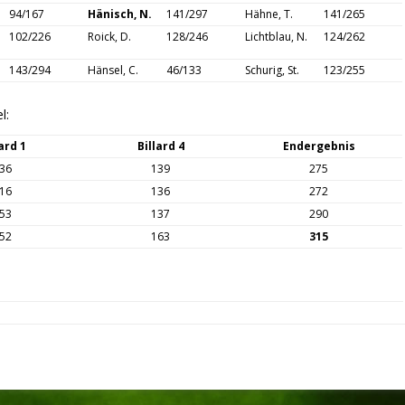
94/167
Hänisch, N.
141/297
Hähne, T.
141/265
102/226
Roick, D.
128/246
Lichtblau, N.
124/262
143/294
Hänsel, C.
46/133
Schurig, St.
123/255
l:
ard 1
Billard 4
Endergebnis
36
139
275
16
136
272
53
137
290
52
163
315