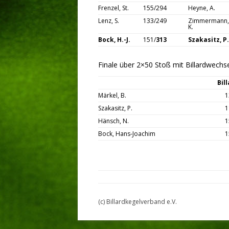
Frenzel, St.
155/294
Heyne, A.
Lenz, S.
133/249
Zimmermann,
K.
Bock, H.-J.
151/
313
Szakasitz, P.
Finale über 2×50 Stoß mit Billardwechse
Bill
Märkel, B.
1
Szakasitz, P.
1
Hänsch, N.
1
Bock, Hans-Joachim
1
(c) Billardkegelverband e.V.