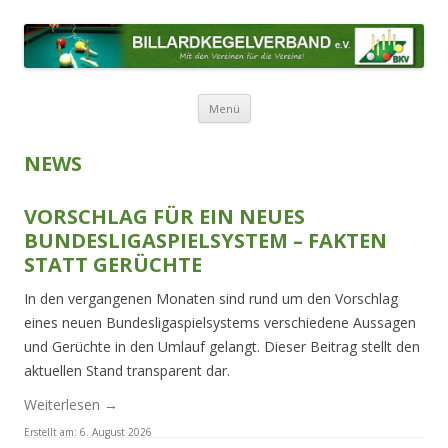
BILLARDKEGELVERBAND E.V.
Mit den Vereinen für die Vereine!
Zum Inhalt springen
Menü
NEWS
VORSCHLAG FÜR EIN NEUES
BUNDESLIGASPIELSYSTEM – FAKTEN
STATT GERÜCHTE
In den vergangenen
Monaten
sind rund um den Vorschlag
eines neuen Bundesligaspielsystems verschiedene Aussagen
und Gerüchte i
n den
Umlauf
gelangt
. Dieser Beitrag
stellt
den
aktuellen Stand transparent
dar
.
Weiterlesen
→
Erstellt am:
6. August 2026