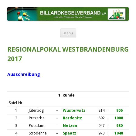
BILLARDKEGELVERBAND E.V.
Mit den Vereinen für die Vereine!
Zum Inhalt springen
Menü
REGIONALPOKAL WESTBRANDENBURG
2017
Ausschreibung
1. Runde
Spiel-Nr.
1
Jüterbog
–
Wusterwitz
814
:
906
2
Pritzerbe
–
Bardenitz
892
:
1008
3
Potsdam
–
Netzen
947
:
980
4
Strodehne
–
Spaatz
973
:
1048