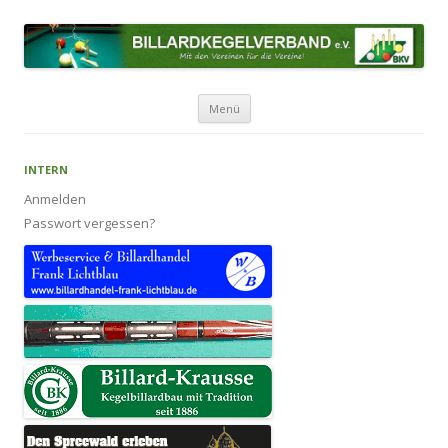
BILLARDKEGELVERBAND E.V.
Mit den Vereinen für die Vereine!
Zum Inhalt springen
Menü
INTERN
Anmelden
Passwort vergessen?