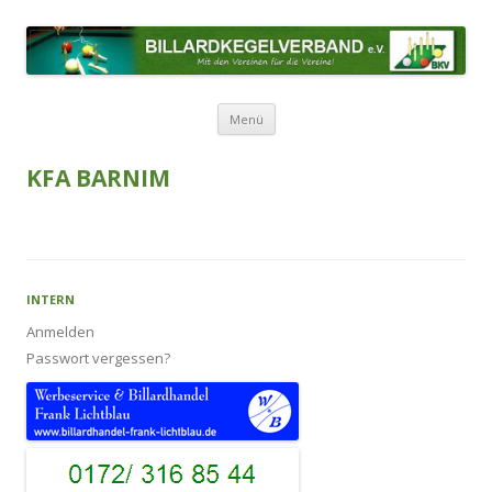
BILLARDKEGELVERBAND E.V.
Mit den Vereinen für die Vereine!
Zum Inhalt springen
Menü
KFA BARNIM
INTERN
Anmelden
Passwort vergessen?