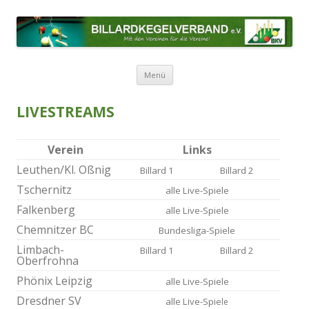
BILLARDKEGELVERBAND E.V.
Mit den Vereinen für die Vereine!
Zum Inhalt springen
Menü
LIVESTREAMS
Verein
Links
Leuthen/Kl. Oßnig
Billard 1
Billard 2
Tschernitz
alle Live-Spiele
Falkenberg
alle Live-Spiele
Chemnitzer BC
Bundesliga-Spiele
Limbach-
Billard 1
Billard 2
Oberfrohna
Phönix Leipzig
alle Live-Spiele
Dresdner SV
alle Liv
e-Spie
le