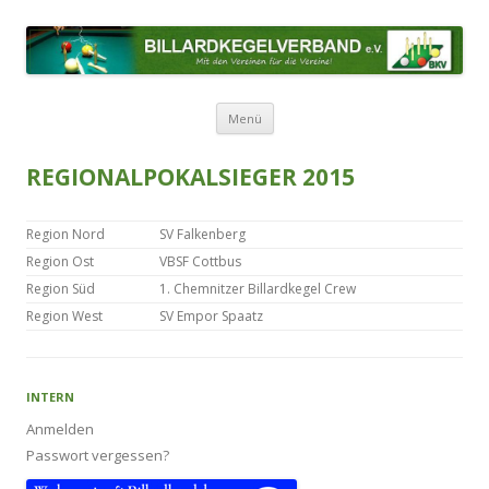
BILLARDKEGELVERBAND E.V.
Mit den Vereinen für die Vereine!
Zum Inhalt springen
Menü
REGIONALPOKALSIEGER 2015
Region Nord
SV Falkenberg
Region Ost
VBSF Cottbus
Region Süd
1. Chemnitzer Billardkegel Crew
Region West
SV Empor Spaatz
INTERN
Anmelden
Passwort vergessen?