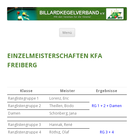
BILLARDKEGELVERBAND E.V.
Mit den Vereinen für die Vereine!
Zum Inhalt springen
Menü
EINZELMEISTERSCHAFTEN KFA
FREIBERG
Klasse
Meister
Ergebnisse
Ranglistegruppe 1
Lorenz, Eric
Ranglistengruppe 2
Theillen, Bodo
RG 1 + 2 + Damen
Damen
Schönberg, Jana
Ranglistengruppe 3
Hannak, René
Ranglistengruppe 4
Röthig, Olaf
RG 3 + 4