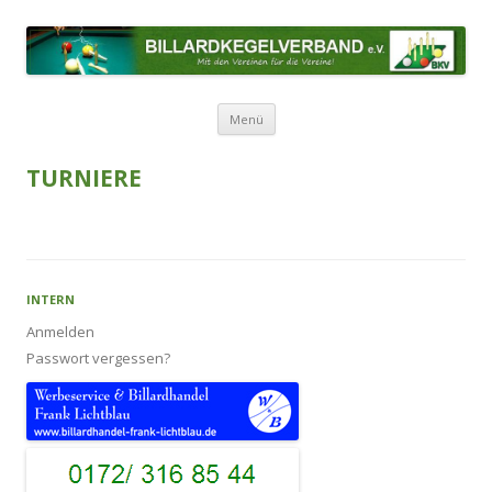
BILLARDKEGELVERBAND E.V.
Mit den Vereinen für die Vereine!
Zum Inhalt springen
Menü
TURNIERE
INTERN
Anmelden
Passwort vergessen?