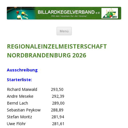
BILLARDKEGELVERBAND E.V.
Mit den Vereinen für die Vereine!
Zum Inhalt springen
Menü
REGIONALEINZELMEISTERSCHAFT
NORDBRANDENBURG 2026
Ausschreibung
Starterliste:
Richard Maiwald 293,50
Andre Meseke 292,39
Bernd Lach 289,00
Sebastian Peykow 288,89
Stefan Moritz 281,94
Uwe Flöhr 281,61