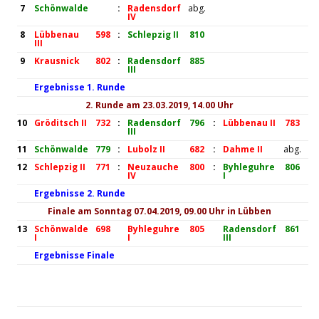
7
Schönwalde
:
Radensdorf
abg.
IV
8
Lübbenau
598
:
Schlepzig II
810
III
9
Krausnick
802
:
Radensdorf
885
III
Ergebnisse 1. Runde
2. Runde am 23.03.2019, 14.00 Uhr
10
Gröditsch II
732
:
Radensdorf
796
:
Lübbenau II
783
III
11
Schönwalde
779
:
Lubolz II
682
:
Dahme II
abg.
12
Schlepzig II
771
:
Neuzauche
800
:
Byhleguhre
806
IV
I
Ergebnisse 2. Runde
Finale am Sonntag 07.04.2019, 09.00 Uhr in Lübben
13
Schönwalde
698
Byhleguhre
805
Radensdorf
861
I
I
III
Ergebnisse Finale