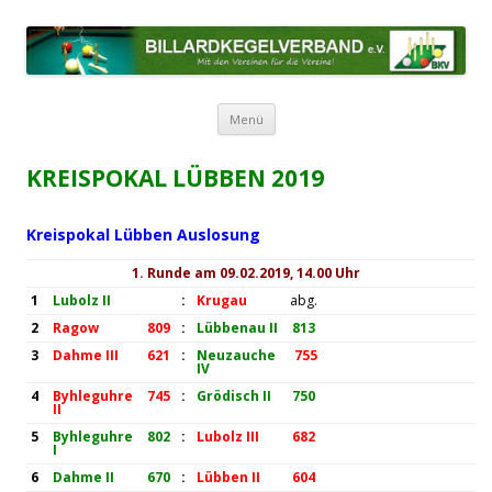
BILLARDKEGELVERBAND E.V.
Mit den Vereinen für die Vereine!
Zum Inhalt springen
Menü
KREISPOKAL LÜBBEN 2019
Kreispokal Lübben Auslosung
1. Runde am 09.02.2019, 14.00 Uhr
1
Lubolz II
:
Krugau
abg.
2
Ragow
809
:
Lübbenau II
813
3
Dahme III
621
:
Neuzauche
755
IV
4
Byhleguhre
745
:
Grödisch II
750
II
5
Byhleguhre
802
:
Lubolz III
682
I
6
Dahme II
670
:
Lübben II
604