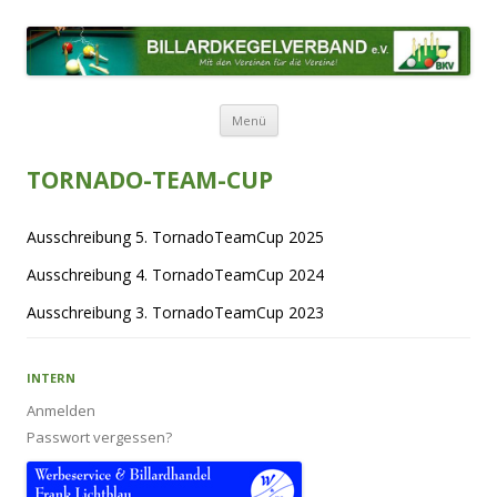
BILLARDKEGELVERBAND E.V.
Mit den Vereinen für die Vereine!
Zum Inhalt springen
Menü
TORNADO-TEAM-CUP
Ausschreibung 5. TornadoTeamCup 2025
Ausschreibung 4. TornadoTeamCup 2024
Ausschreibung 3. TornadoTeamCup 2023
INTERN
Anmelden
Passwort vergessen?