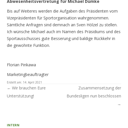
Abwesenheitsvertretung für Michael Dümke
Bis auf Weiteres werden die Aufgaben des Präsidenten vom
Vizepräsidenten für Sportorganisation wahrgenommen.
Sämtliche Anfragen sind demnach an Sven Hölzel zu stellen.
Ich wünsche Michael auch im Namen des Präsidiums und des
Sportausschusses gute Besserung und baldige Rückkehr in
die gewohnte Funktion.
Florian Pinkawa
Marketingbeauftragter
Erstellt am:
14. April 2021
Artikel-Navigation
←
Wir brauchen Eure
Zusammensetzung der
Unterstützung!
Bundesligen nun beschlossen
→
INTERN