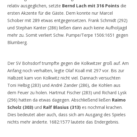
relativ ausgeglichen, setzte
Bernd Lach mit 316 Points
die
ersten Akzente für die Gäste. Dem konnte nur Marcel
Schober mit 289 etwas entgegensetzen. Frank Schmidt (292)
und Stephan Kanter (286) ließen dann auch keine Aufholjagd
mehr zu. Somit verliert Schw. Pumpe/Terpe 1506:1651 gegen
Blumberg.
Der SV Bohsdorf trumpfte gegen die Kolkwitzer groß auf. Am
Anfang noch verhalten, legte Olaf Koall mit 297 vor. Bis zur
Halbzeit kam von Kolkwitz nicht viel. Dannach versuchten
Toni Helbig (283) und André Zander (286), die Kohlen aus
dem Feuer zu holen. Hartmut Fischer (283) und Richard Lysk
(296) hatten da etwas dagegen. Abschließend ließen
Raimo
Scholz (303)
und
Ralf Blasius (313)
es nochmal krachen.
Dies bedeutet aber auch, dass sich am Ausgang des Spieles
nichts mehr änderte. 1682:1577 lautete das Endergebnis.