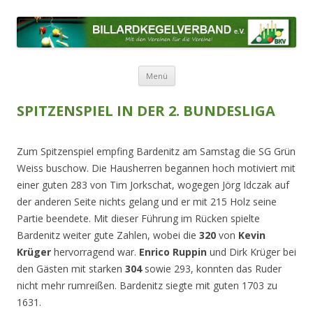
BILLARDKEGELVERBAND E.V.
Mit den Vereinen für die Vereine!
Zum Inhalt springen
Menü
SPITZENSPIEL IN DER 2. BUNDESLIGA
Zum Spitzenspiel empfing Bardenitz am Samstag die SG Grün
Weiss buschow. Die Hausherren begannen hoch motiviert mit
einer guten 283 von Tim Jorkschat, wogegen Jörg Idczak auf
der anderen Seite nichts gelang und er mit 215 Holz seine
Partie beendete. Mit dieser Führung im Rücken spielte
Bardenitz weiter gute Zahlen, wobei die
320
von
Kevin
Krüger
hervorragend war.
Enrico Ruppin
und Dirk Krüger bei
den Gästen mit starken
304
sowie 293, konnten das Ruder
nicht mehr rumreißen. Bardenitz siegte mit guten 1703 zu
1631.