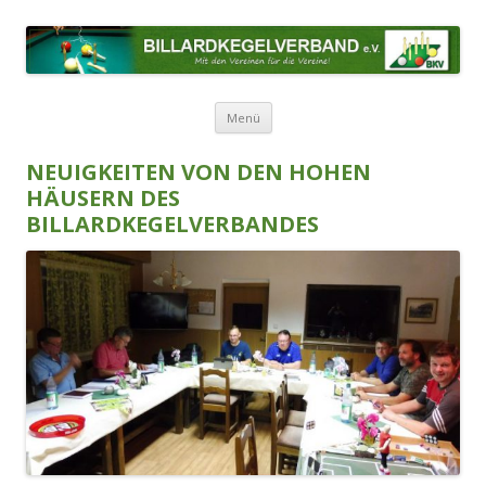
BILLARDKEGELVERBAND E.V.
Mit den Vereinen für die Vereine!
Zum Inhalt springen
Menü
NEUIGKEITEN VON DEN HOHEN
HÄUSERN DES
BILLARDKEGELVERBANDES