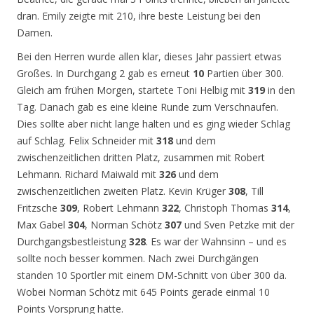
dran. Emily zeigte mit 210, ihre beste Leistung bei den
Damen.
Bei den Herren wurde allen klar, dieses Jahr passiert etwas
Großes. In Durchgang 2 gab es erneut
10
Partien über 300.
Gleich am frühen Morgen, startete Toni Helbig mit
319
in den
Tag. Danach gab es eine kleine Runde zum Verschnaufen.
Dies sollte aber nicht lange halten und es ging wieder Schlag
auf Schlag. Felix Schneider mit
318
und dem
zwischenzeitlichen dritten Platz, zusammen mit Robert
Lehmann. Richard Maiwald mit
326
und dem
zwischenzeitlichen zweiten Platz. Kevin Krüger
308
, Till
Fritzsche
309
, Robert Lehmann
322
, Christoph Thomas
314
,
Max Gabel
304
, Norman Schötz
307
und Sven Petzke mit der
Durchgangsbestleistung
328
. Es war der Wahnsinn – und es
sollte noch besser kommen. Nach zwei Durchgängen
standen 10 Sportler mit einem DM-Schnitt von über 300 da.
Wobei Norman Schötz mit 645 Points gerade einmal 10
Points Vorsprung hatte.