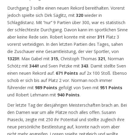
Durchgang 3 sollte einen neuen Rekord bereithalten. Vorerst
jedoch spielte sich Dirk Säglitz, mit
320
wieder in
Schlagdistanz. Mit ‘‘nur‘‘ 9 Partien über 300, war es statistisch
der schlechteste Durchgang. Davon kann im sportlichen Sinne
aber keine Rede sein. Robert konnte mit einer
311
Platz 3
vorerst verteidigen. In den letzten Partien des Tages, sahen
die Zuschauer eine Gesamtleistung, der vier Sportler, von
1323!!
. Max Gabel mit
315
, Christoph Thomas
321
, Norman
Schötz mit
344!!
und Sven Petzke mit
343
. Damit stellte Sven
einen neuen Rekord auf.
671 Points
auf 2x 100 Stoß. Ebenso
schob er sich bis auf Platz 2 vor. Norman noch immer
führender mit
989 Points
gefolgt von Sven mit
951 Points
und Robert Lehmann mit
940 Points
.
Der letzte Tag der diesjährigen Meisterschaften brach an. Bei
den Damen war um alle Plätze noch alles offen. Susann
Piasecki, zeigte mit 250 ihr Potential und stellte zugleich ihre
neue persönliche Bestleistung auf, konnte nach vorn aber
nicht mehr angreifen. Loreen spielte zeitgleich und wollte