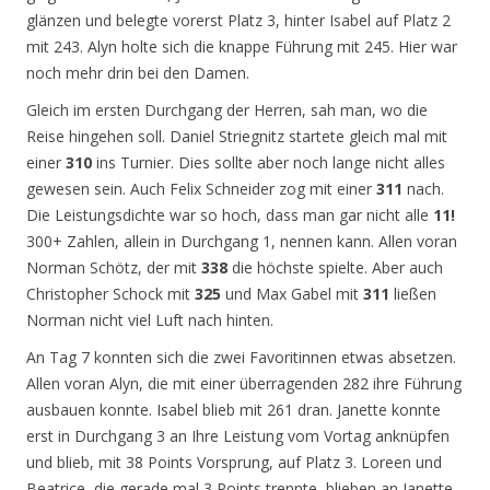
glänzen und belegte vorerst Platz 3, hinter Isabel auf Platz 2
mit 243. Alyn holte sich die knappe Führung mit 245. Hier war
noch mehr drin bei den Damen.
Gleich im ersten Durchgang der Herren, sah man, wo die
Reise hingehen soll. Daniel Striegnitz startete gleich mal mit
einer
310
ins Turnier. Dies sollte aber noch lange nicht alles
gewesen sein. Auch Felix Schneider zog mit einer
311
nach.
Die Leistungsdichte war so hoch, dass man gar nicht alle
11!
300+ Zahlen, allein in Durchgang 1, nennen kann. Allen voran
Norman Schötz, der mit
338
die höchste spielte. Aber auch
Christopher Schock mit
325
und Max Gabel mit
311
ließen
Norman nicht viel Luft nach hinten.
An Tag 7 konnten sich die zwei Favoritinnen etwas absetzen.
Allen voran Alyn, die mit einer überragenden 282 ihre Führung
ausbauen konnte. Isabel blieb mit 261 dran. Janette konnte
erst in Durchgang 3 an Ihre Leistung vom Vortag anknüpfen
und blieb, mit 38 Points Vorsprung, auf Platz 3. Loreen und
Beatrice, die gerade mal 3 Points trennte, blieben an Janette