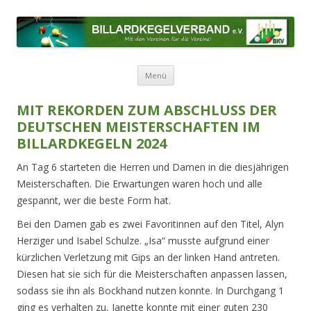
BILLARDKEGELVERBAND E.V.
Mit den Vereinen für die Vereine!
Zum Inhalt springen
Menü
MIT REKORDEN ZUM ABSCHLUSS DER
DEUTSCHEN MEISTERSCHAFTEN IM
BILLARDKEGELN 2024
An Tag 6 starteten die Herren und Damen in die diesjährigen
Meisterschaften. Die Erwartungen waren hoch und alle
gespannt, wer die beste Form hat.
Bei den Damen gab es zwei Favoritinnen auf den Titel, Alyn
Herziger und Isabel Schulze. „Isa“ musste aufgrund einer
kürzlichen Verletzung mit Gips an der linken Hand antreten.
Diesen hat sie sich für die Meisterschaften anpassen lassen,
sodass sie ihn als Bockhand nutzen konnte. In Durchgang 1
ging es verhalten zu, Janette konnte mit einer guten 230