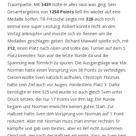
Traumpartie. Mit
343!!
holte er alles raus was ging. Sein
Gesamtergebnis von
1258 Points
ließ ihn wieder auf eine
Medaille hoffen. Till Fritzsche zeigte mit
326
auch noch
einmal eine super Leistung. Robert konnte nicht an den
Vortag anknüpfen und musste sich im Rennen um die
Medaillen geschlagen geben. Richard Maiwald spielte sich, mit
312,
einen Platz nach oben und sollte das Turnier auf dem 5.
Platz beenden. Nun war die letzte Runde da und die
Spannung war förmlich zu spüren. Die Ausgangslage war klar.
Norman hatte einen Vorsprung von 38 Points zu verteidigen.
Diesen wollte Sven natürlich aufholen. Christoph Thomas
hatte sein Ziel auch vor Augen, mindestens Platz 3. Dafür
benötigte er eine 325 und würde so auch gleich Sven unter
Druck setzen, der nur 17 Points vor Ihm lag. Die Runde
begann und Norman erwischte keinen guten Start. Zur
Halbzeit hatte Sven den Vorsprung von Norman auf 1 Point
reduziert. Aber mit Norman muss man immer rechnen. Er
kämpfte und gab sein Bestes, aber es lief nicht zusammen.
Christoph, der nach der Halbzeit erkannte, dass an Sven kein