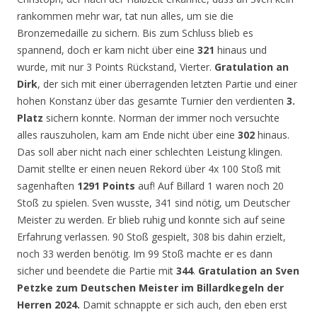
rankommen mehr war, tat nun alles, um sie die
Bronzemedaille zu sichern. Bis zum Schluss blieb es
spannend, doch er kam nicht über eine
321
hinaus und
wurde, mit nur 3 Points Rückstand, Vierter.
Gratulation an
Dirk
, der sich mit einer überragenden letzten Partie und einer
hohen Konstanz über das gesamte Turnier den verdienten
3.
Platz
sichern konnte. Norman der immer noch versuchte
alles rauszuholen, kam am Ende nicht über eine
302
hinaus.
Das soll aber nicht nach einer schlechten Leistung klingen.
Damit stellte er einen neuen Rekord über 4x 100 Stoß mit
sagenhaften
1291 Points
auf! Auf Billard 1 waren noch 20
Stoß zu spielen. Sven wusste, 341 sind nötig, um Deutscher
Meister zu werden. Er blieb ruhig und konnte sich auf seine
Erfahrung verlassen. 90 Stoß gespielt, 308 bis dahin erzielt,
noch 33 werden benötig. Im 99 Stoß machte er es dann
sicher und beendete die Partie mit
344
.
Gratulation an Sven
Petzke zum Deutschen Meister im Billardkegeln der
Herren 2024.
Damit schnappte er sich auch, den eben erst