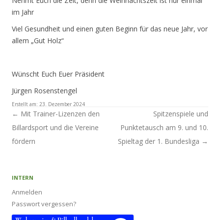
Nehmt Euch die Zeit, denn die Weihnachtszeit ist nur einmal
im Jahr
Viel Gesundheit und einen guten Beginn für das neue Jahr, vor
allem „Gut Holz“
Wünscht Euch Euer Präsident
Jürgen Rosenstengel
Erstellt am:
23. Dezember 2024
Artikel-Navigation
←
Mit Trainer-Lizenzen den
Spitzenspiele und
Billardsport und die Vereine
Punktetausch am 9. und 10.
fördern
Spieltag der 1. Bundesliga
→
INTERN
Anmelden
Passwort vergessen?