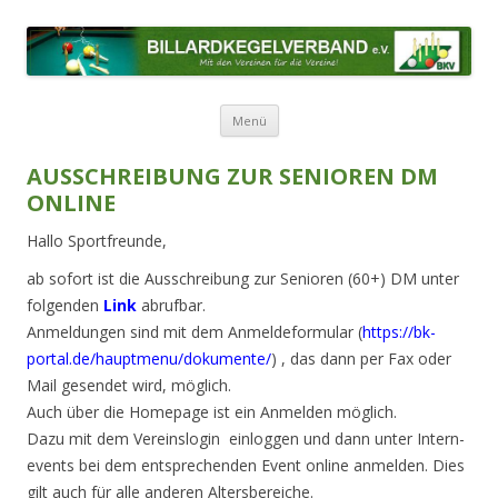
BILLARDKEGELVERBAND E.V.
Mit den Vereinen für die Vereine!
Zum Inhalt springen
Menü
AUSSCHREIBUNG ZUR SENIOREN DM
ONLINE
Hallo Sportfreunde,
ab sofort ist die Ausschreibung zur Senioren (60+) DM unter
folgenden
Link
abrufbar.
Anmeldungen sind mit dem Anmeldeformular (
https://bk-
portal.de/hauptmenu/dokumente/
) , das dann per Fax oder
Mail gesendet wird, möglich.
Auch über die Homepage ist ein Anmelden möglich.
Dazu mit dem Vereinslogin einloggen und dann unter Intern-
events bei dem entsprechenden Event online anmelden. Dies
gilt auch für alle anderen Altersbereiche.