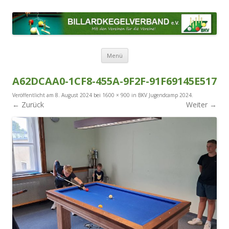
BILLARDKEGELVERBAND E.V.
Mit den Vereinen für die Vereine!
Zum Inhalt springen
Menü
A62DCAA0-1CF8-455A-9F2F-91F69145E517
Veröffentlicht am
8. August 2024
bei
1600 × 900
in
BKV Jugendcamp 2024
.
← Zurück
Weiter →