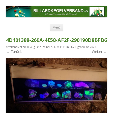
BILLARDKEGELVERBAND E.V.
Mit den Vereinen für die Vereine!
Zum Inhalt springen
Menü
4D101388-269A-4E58-AF2F-290190D8BFB6
Veröffentlicht am
8. August 2024
bei
2040 × 1148
in
BKV Jugendcamp 2024
.
← Zurück
Weiter →