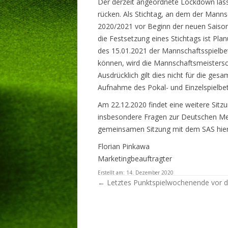
Der derzeit angeordnete Lockdown läss
rücken. Als Stichtag, an dem der Man
LIVESTREA
2020/2021 vor Beginn der neuen Saison
die Festsetzung eines Stichtags ist Plan
des 15.01.2021 der Mannschaftsspielb
können, wird die Mannschaftsmeistersc
Ausdrücklich gilt dies nicht für die ge
Aufnahme des Pokal- und Einzelspielbet
Am 22.12.2020 findet eine weitere Sitzu
insbesondere Fragen zur Deutschen Mei
gemeinsamen Sitzung mit dem SAS hier
Florian Pinkawa
Marketingbeauftragter
Erstellt am:
14. Dezember 2020
Artikel-Navigation
←
Letztes Punktspielwochenende vor