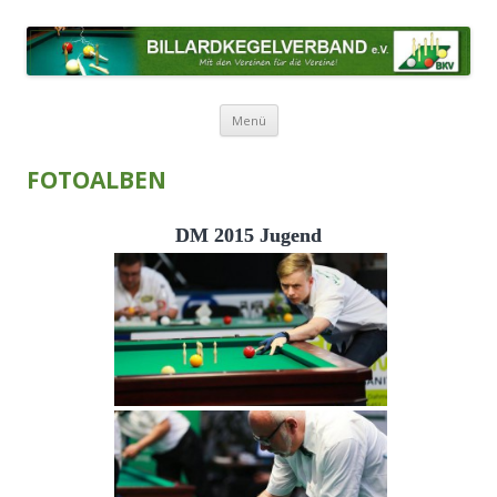
BILLARDKEGELVERBAND E.V.
Mit den Vereinen für die Vereine!
Zum Inhalt springen
Menü
FOTOALBEN
DM 2015 Jugend