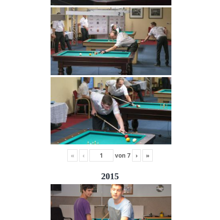
«
‹
von
7
›
»
2015