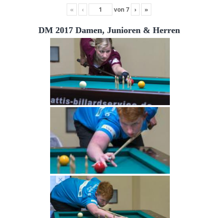
«
‹
von
7
›
»
DM 2017 Damen, Junioren & Herren