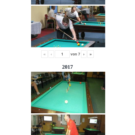
«
‹
von
7
›
»
2017