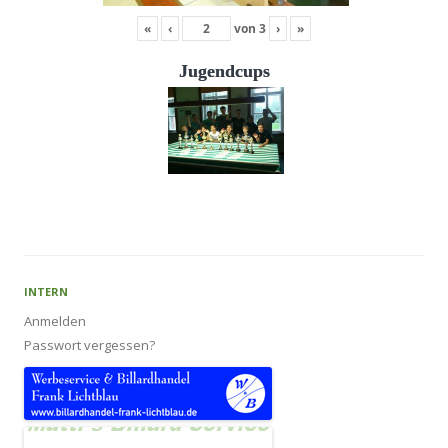
«
‹
von
3
›
»
Jugendcups
INTERN
Anmelden
Passwort vergessen?